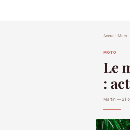
Accueil
›
Moto
MOTO
Le 
: ac
Martin — 21 o