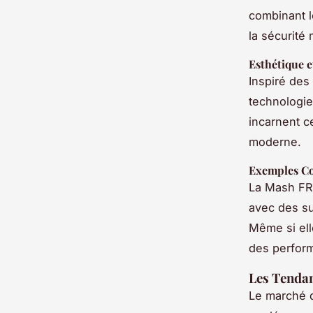
combinant l
la sécurité
Esthétique e
Inspiré des
technologie
incarnent c
moderne.
Exemples Co
La Mash FR 
avec des su
Même si ell
des perfor
Les Tendan
Le marché 