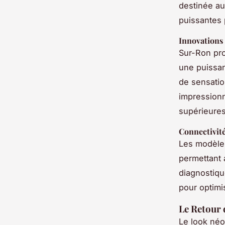
destinée au
puissantes 
Innovations
Sur-Ron pr
une puissan
de sensatio
impressionn
supérieure
Connectivité 
Les modèles 
permettant a
diagnostiqu
pour optimi
Le Retour
Le look néo