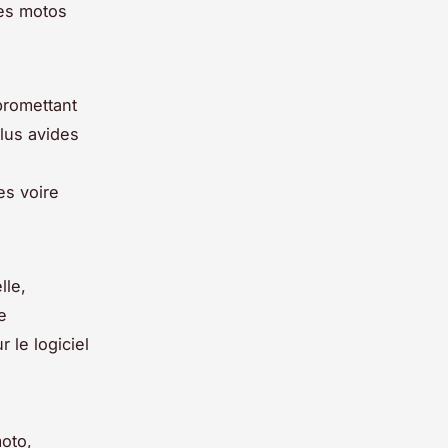
des motos
romettant
plus avides
es voire
lle,
e
 le logiciel
oto,