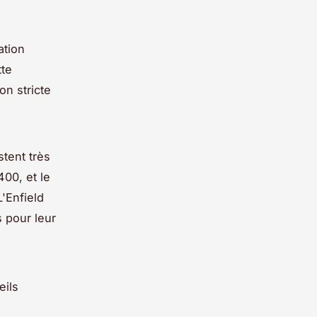
ation
tte
on stricte
tent très
00, et le
'Enfield
s pour leur
eils