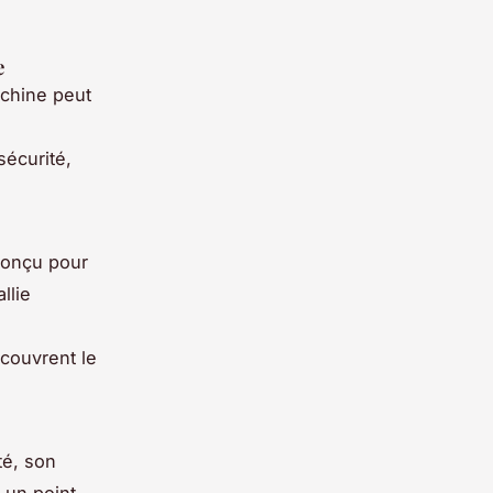
e
achine peut
sécurité,
Conçu pour
llie
écouvrent le
té, son
 un point