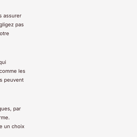
s assurer
gligez pas
otre
qui
s comme les
es peuvent
ques, par
rme.
re un choix