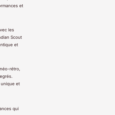
ormances et
vec les
ndian Scout
ntique et
néo-rétro,
degrés.
 unique et
ances qui