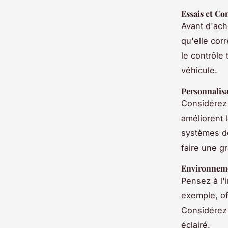
Essais et Co
Avant d'ach
qu'elle cor
le contrôle
véhicule.
Personnalisa
Considérez 
améliorent 
systèmes de
faire une g
Environneme
Pensez à l'
exemple, of
Considérez 
éclairé.