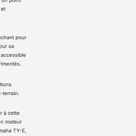
 et
nchant pour
our sa
 accessible
rimentés.
tions
-terrain.
 à cette
un moteur
amaha TY-E,