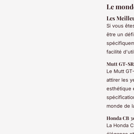
Le monde
Les Meille
Si vous ête
être un déf
spécifiqueme
facilité d'u
Mutt GT-SR
Le Mutt GT
attirer les 
esthétique 
spécificati
monde de l
Honda CB 3
La Honda CB
élégance et